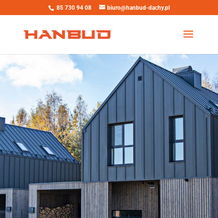
85 730 94 08
biuro@hanbud-dachy.pl