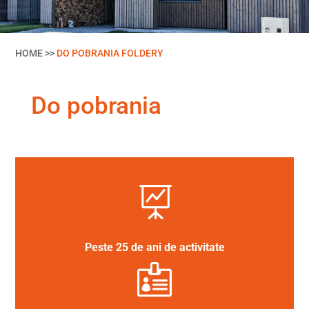
HOME >>
DO POBRANIA FOLDERY
Do pobrania

Peste 25 de ani de activitate
