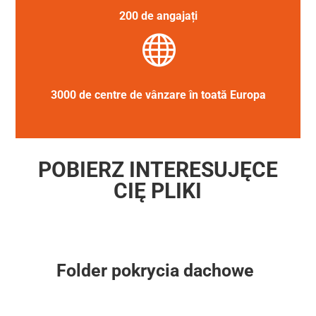
200 de angajați

3000 de centre de vânzare în toată Europa
POBIERZ INTERESUJĘCE
CIĘ PLIKI
Folder pokrycia dachowe