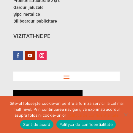
Profiluri structurale z și c
Garduri jaluzele
Șipci metalice
Billboarduri publicitare
VIZITATI-NE PE
Aboneaza-te la Newsletter
Site-ul folosește cookie-uri pentru a furniza servicii la cel mai
înalt nivel. Prin continuarea navigării, vă exprimați acordul
asupra folosirii cookie-urilor
Polityca de confidentialitate
Glider
Sunt de acord
Polityca de confidentialitate
Wykonanie Glider Chowański Marek