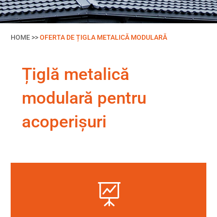
HOME >>
OFERTA DE ȚIGLA METALICĂ MODULARĂ
Țiglă metalică
modulară pentru
acoperișuri
