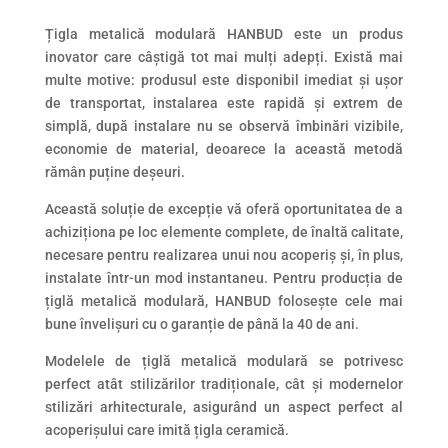
Țigla metalică modulară HANBUD este un produs
inovator care câștigă tot mai mulți adepți. Există mai
multe motive: produsul este disponibil imediat și ușor
de transportat, instalarea este rapidă și extrem de
simplă, după instalare nu se observă îmbinări vizibile,
economie de material, deoarece la această metodă
rămân puține deșeuri.
Această soluție de excepție vă oferă oportunitatea de a
achiziționa pe loc elemente complete, de înaltă calitate,
necesare pentru realizarea unui nou acoperiș și, în plus,
instalate într-un mod instantaneu. Pentru producția de
țiglă metalică modulară, HANBUD folosește cele mai
bune învelișuri cu o garanție de până la 40 de ani.
Modelele de țiglă metalică modulară se potrivesc
perfect atât stilizărilor tradiționale, cât și modernelor
stilizări arhitecturale, asigurând un aspect perfect al
acoperișului care imită țigla ceramică.