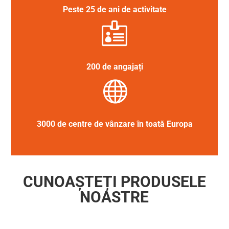
Peste 25 de ani de activitate

200 de angajați

3000 de centre de vânzare în toată Europa
CUNOAȘTEȚI PRODUSELE
NOASTRE