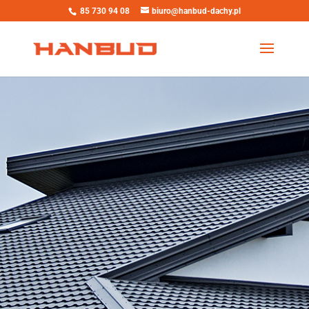
85 730 94 08
biuro@hanbud-dachy.pl