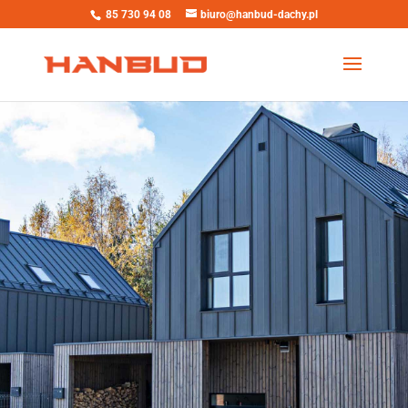
85 730 94 08
biuro@hanbud-dachy.pl