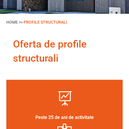
HOME >>
PROFILE STRUCTURALI
Oferta de profile
structurali

Peste 25 de ani de activitate