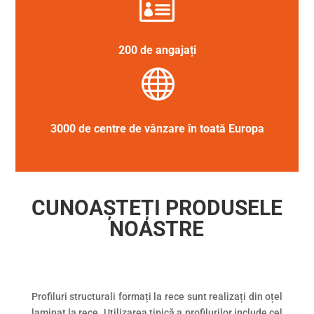

200 de angajați

3000 de centre de vânzare în toată Europa
CUNOAȘTEȚI PRODUSELE
NOASTRE
Profiluri structurali formați la rece sunt realizați din oțel
laminat la rece. Utilizarea tipică a profilurilor include cel