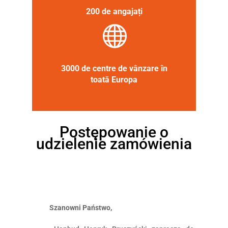
200 de angajați

3000 de centre de vânzare în
toată Europa
Postępowanie o
udzielenie zamówienia
Szanowni Państwo,