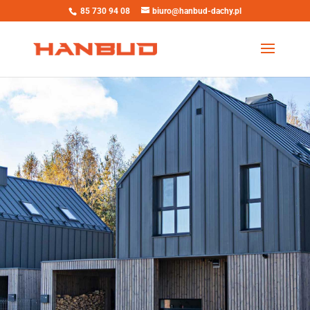
85 730 94 08
biuro@hanbud-dachy.pl