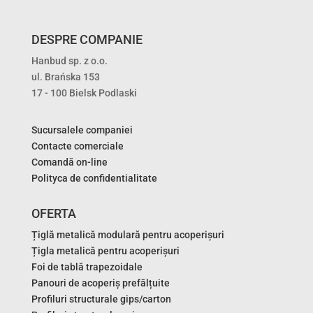
DESPRE COMPANIE
Hanbud sp. z o.o.
ul. Brańska 153
17 - 100 Bielsk Podlaski
Sucursalele companiei
Contacte comerciale
Comandă on-line
Polityca de confidentialitate
OFERTA
Țiglă metalică modulară pentru acoperișuri
Țigla metalică pentru acoperișuri
Foi de tablă trapezoidale
Panouri de acoperiș prefălțuite
Profiluri structurale gips/carton