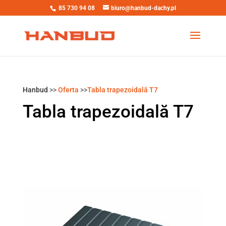
85 730 94 08
biuro@hanbud-dachy.pl
Hanbud
>>
Oferta
>>
Tabla trapezoidală T7
Tabla trapezoidală T7