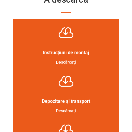

Instrucțiuni de montaj
Descărcați

Depozitare și transport
Descărcați
